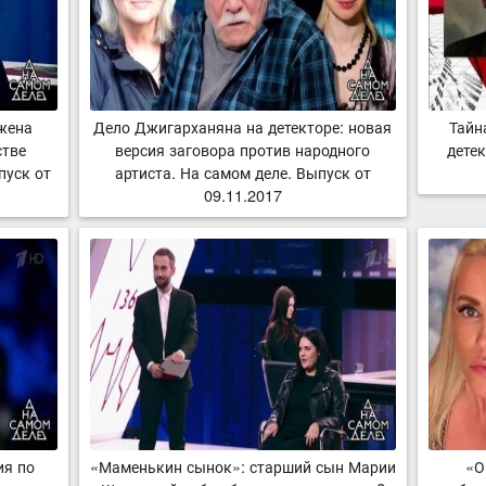
 жена
Дело Джигарханяна на детекторе: новая
Тайн
стве
версия заговора против народного
детек
пуск от
артиста. На самом деле. Выпуск от
09.11.2017
ия по
«Маменькин сынок»: старший сын Марии
«О