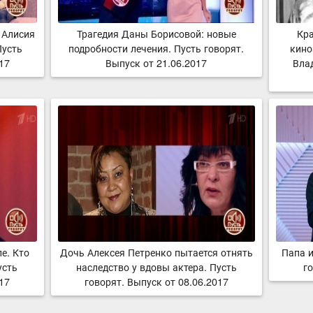
 Алисия
Трагедия Даны Борисовой: новые
Кра
Пусть
подробности лечения. Пусть говорят.
кино
017
Выпуск от 21.06.2017
Вла
е. Кто
Дочь Алексея Петренко пытается отнять
Папа и
усть
наследство у вдовы актера. Пусть
го
017
говорят. Выпуск от 08.06.2017