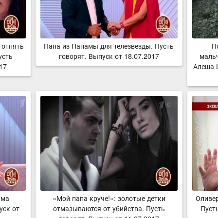
 отнять
Папа из Панамы для телезвезды. Пусть
П
усть
говорят. Выпуск от 18.07.2017
мальч
017
Алеша 
има
«Мой папа круче!»: золотые детки
Оливер
уск от
отмазываются от убийства. Пусть
Пусть