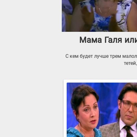
Мама Галя или
С кем будет лучше трем малол
тетей