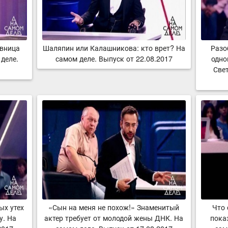
овница
Шаляпин или Калашникова: кто врет? На
Разо
деле.
самом деле. Выпуск от 22.08.2017
одно
Све
ых утех
«Сын на меня не похож!» Знаменитый
Что 
у. На
актер требует от молодой жены ДНК. На
пока