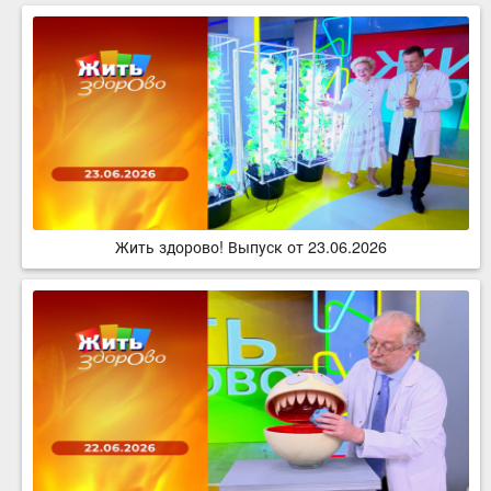
Жить здорово! Выпуск от 23.06.2026