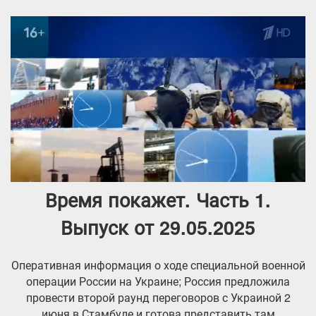
Время покажет. Часть 1.
Выпуск от 29.05.2025
Оперативная информация о ходе специальной военной
операции России на Украине; Россия предложила
провести второй раунд переговоров с Украиной 2
июня в Стамбуле и готова представить там