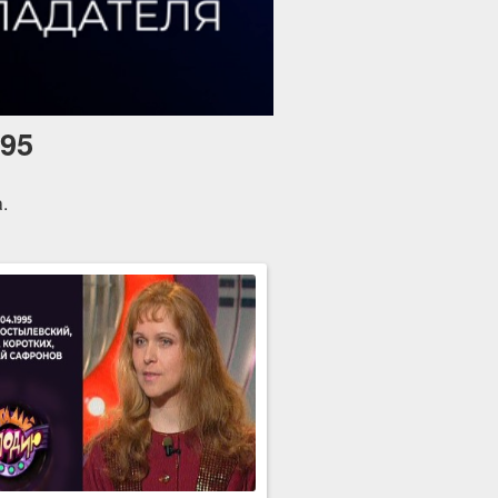
995
.