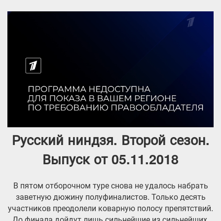
Русский ниндзя. Второй сезон.
Выпуск от 05.11.2018
В пятом отборочном туре снова не удалось набрать
заветную дюжину полуфиналистов. Только десять
участников преодолели коварную полосу препятствий.
До финала дойдут лишь сильнейшие из сильнейших.