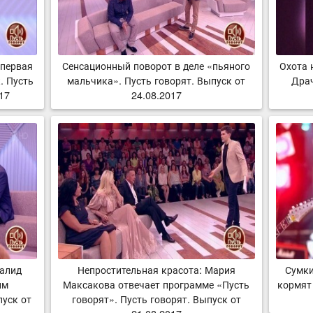
 первая
Сенсационный поворот в деле «пьяного
Охота 
. Пусть
мальчика». Пусть говорят. Выпуск от
Драч
017
24.08.2017
валид
Непростительная красота: Мария
Сумки
им
Максакова отвечает программе «Пусть
кормят 
пуск от
говорят». Пусть говорят. Выпуск от