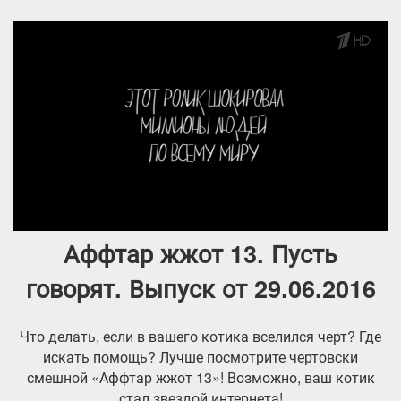
Аффтар жжот 13. Пусть
говорят. Выпуск от 29.06.2016
Что делать, если в вашего котика вселился черт? Где
искать помощь? Лучше посмотрите чертовски
смешной «Аффтар жжот 13»! Возможно, ваш котик
стал звездой интернета!