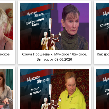
нское.
Схема Прощаевых. Мужское / Женское.
Как до
Выпуск от 09.06.2026