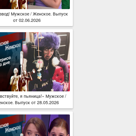
звод! Мужское / Женское. Выпуск
от 02.06.2026
вствуйте, я пьяница!» Мужское /
нское. Выпуск от 28.05.2026