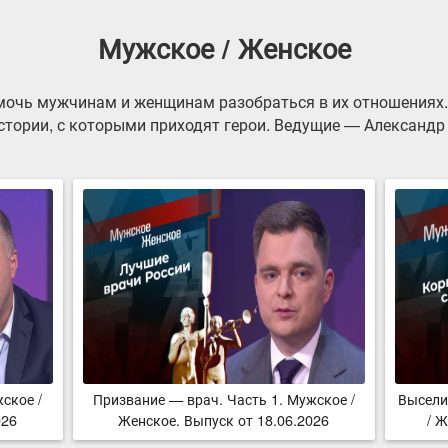
Мужское / Женское
мочь мужчинам и женщинам разобраться в их отношениях
тории, с которыми приходят герои. Ведущие — Александр
ское /
Призвание — врач. Часть 1. Мужское /
Высели
026
Женское. Выпуск от 18.06.2026
/ 